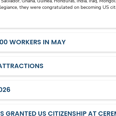
 Salvador, Ghana, Guinea, Honduras, India, Iraq, Mongol
legiance, they were congratulated on becoming US citi
000 WORKERS IN MAY
 ATTRACTIONS
026
 GRANTED US CITIZENSHIP AT CER