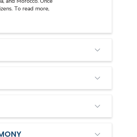
ia, and Morocco. Once
zens. To read more,
EMONY