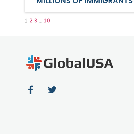
MILLIONS OF IMMIGRANTS 
1
2
3
…
10